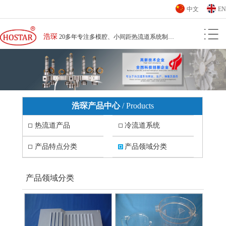
中文
EN
浩琛
20多年专注多模腔、小间距热流道系统制造厂家
浩琛产品中心
/ Products
热流道产品
冷流道系统
热流道系统
热咀
冷咀
冷流道系统
产品特点分类
产品领域分类
分流板
高含纤产品热流道应用
温控器
高防火产品热流道应用
电脑周边塑件热流道应用
手机周边塑件热流道应用
产品领域分类
高透明产品热流道应用
高光产品热流道应用
包装用品塑件热流道应用
办公设备塑件热流道应用
汽车塑件热流道应用
家用电器塑件热流道应用