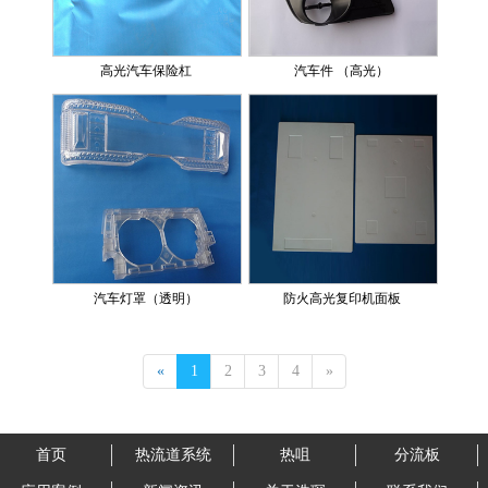
高光汽车保险杠
汽车件 （高光）
汽车灯罩（透明）
防火高光复印机面板
«
1
2
3
4
»
首页
热流道系统
热咀
分流板